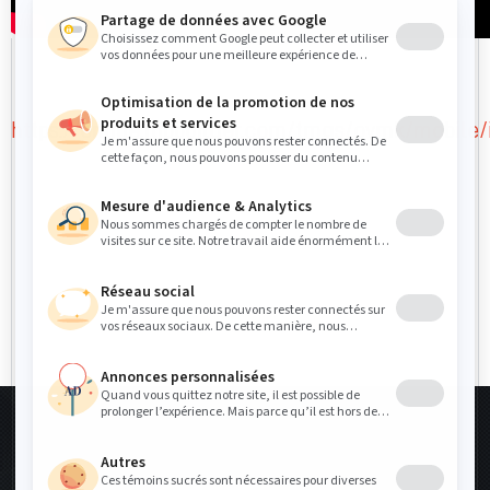
https://online.flipbuilder.com/tmgs/ovmk/mobile