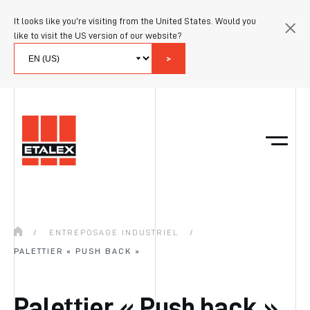
It looks like you're visiting from the United States. Would you
like to visit the US version of our website?
>
/
ENTREPOSAGE INDUSTRIEL
/
PALETTIER « PUSH BACK »
Palettier « Push back »