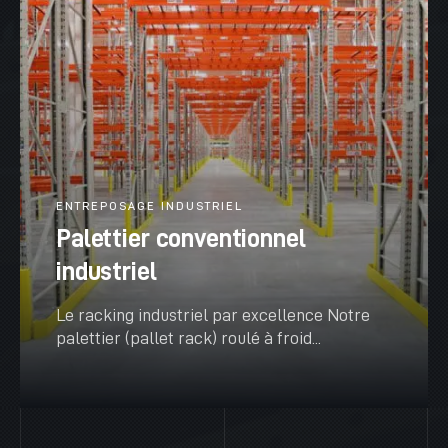
ENTREPOSAGE INDUSTRIEL
Palettier conventionnel
industriel
Le racking industriel par excellence Notre
palettier (pallet rack) roulé à froid...
VOIR PLUS