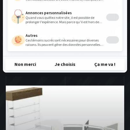
COMPTOIRS
Comptoirs standards
Etalex conçoit des comptoirs sur mesure et
standards pour différents marchés, tel...
VOIR PLUS