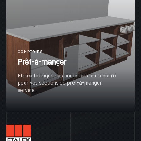
COMPTOIRS
Prêt-à-manger
Etalex fabrique des comptoirs sur mesure
pour vos sections de prêt-à-manger,
service...
VOIR PLUS