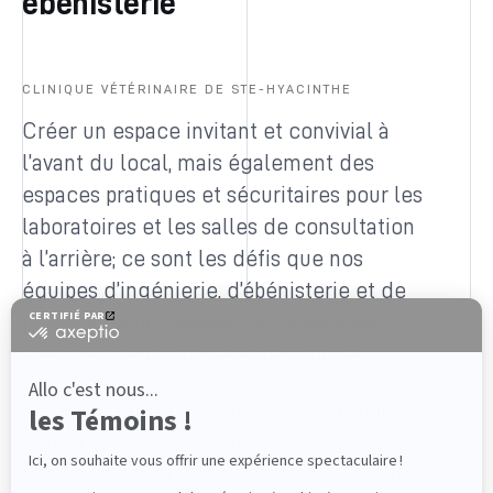
ébénisterie
CLINIQUE VÉTÉRINAIRE DE STE-HYACINTHE
Créer un espace invitant et convivial à
l’avant du local, mais également des
espaces pratiques et sécuritaires pour les
laboratoires et les salles de consultation
à l’arrière; ce sont les défis que nos
équipes d’ingénierie, d’ébénisterie et de
production ont relevé conjointement
avec ce client unique et passionné.
Jumelant
tablettes
,
étalage
,
comptoirs
,
laboratoires
et
présentoirs
,
l’aménagement de cet espace démontre