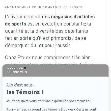
AMÉNAGEMENT POUR COMMERCE DE SPORTS
L’environnement des
magasins d’articles
de sports
est en évolution constante; la
quantité et la diversité des détaillants
fait en sorte qu’il est primordial de se
démarquer du lot pour réussir.
Chez Etalex nous comprenons très bien
cet enjeu et nous aidons nos clients à se
démarquer pour offrir une expérience
unique, conviviale et pratique à leur
clientèle. Des
tablettes commerciales
Série S, aux
présentoirs
,
comptoirs
et
chemins de caisse
, nous avons la
solution pour tous les types de