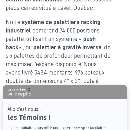
pieds carrés, situé à Laval, Québec.
Notre
système de palettiers
racking
industriel
comprend 74 000 positions
palette, utilisant un système «
push
back
« , ou
palettier à gravité inversé
, de
six palettes de profondeur permettant de
maximiser l’espace disponible. Nous
avons livré 5484 montants, 976 poteaux
doublé de dimensions 4″ x 3″ roulé à
froid de calibre 13ga. De plus, nous avons
livré et installé 41 533 poutres et 36 041
lignes de «
push back
« . Ce qui équivault
à 13 millions de livres d’acier au total.
Un projet de grande envergure qui nous a